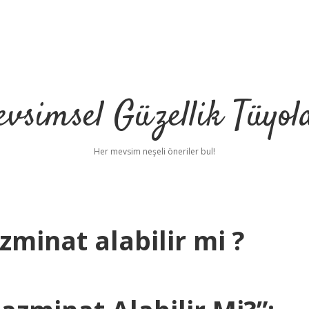
vsimsel Güzellik Tüyol
Her mevsim neşeli öneriler bul!
minat alabilir mi ?
betci
h