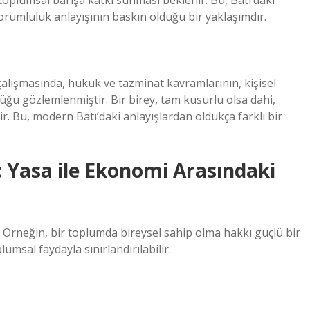
oplumsal barışa katkı sunması beklenir. Bu, Batı’daki
orumluluk anlayışının baskın olduğu bir yaklaşımdır.
alışmasında, hukuk ve tazminat kavramlarının, kişisel
ğü gözlemlenmiştir. Bir birey, tam kusurlu olsa dahi,
. Bu, modern Batı’daki anlayışlardan oldukça farklı bir
 Yasa ile Ekonomi Arasındaki
r. Örneğin, bir toplumda bireysel sahip olma hakkı güçlü bir
msal faydayla sınırlandırılabilir.