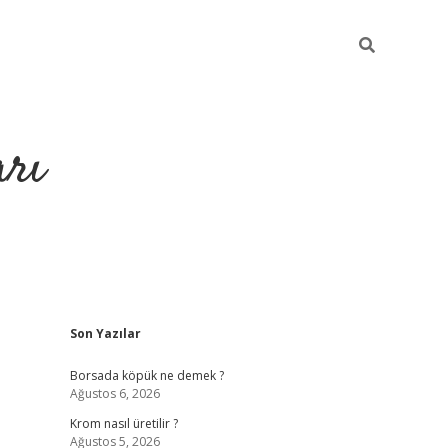
arı
Sidebar
Son Yazılar
iltonbet giriş
ilbet giriş yap
ilbet.online
piabella giriş
betexper.
Borsada köpük ne demek ?
Ağustos 6, 2026
Krom nasıl üretilir ?
Ağustos 5, 2026