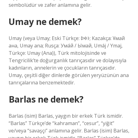
sembolüdür ve zafer anlamına gelir.
Umay ne demek?
Umay (veya Umay; Eski Türkçe: 𐰆𐰢𐰖; Kazakça: Ұмай
aна, Umay ana; Rusça: Ума́й / Ымай, Umáj / Ymaj,
Türkçe: Umay (Ana)), Türk mitolojisinde ve
Tengricilik’te doğurganlık tanrıçasıdır ve dolayısıyla
kadınların, annelerin ve çocukların tanrıçasıdır.
Umay, çeşitli diğer dinlerde görülen yeryüzünün ana
tanrıçalarına benzemektedir.
Barlas ne demek?
Barlas (isim) Barlas, yaygın bir erkek Türk ismidir.
“Barlas” Türkçe’de “kahraman”, “cesur”, “yiğit”
ve/veya “savaşçı” anlamına gelir. Barlas (isim) Barlas,