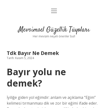
menüyü
Anasayfa
aç
Gizlilik Politikası
Mevsimsel Güzellik Tüyoları
Yasal Uyarı
Her mevsim neşeli öneriler bul!
Hakkımızda
Tdk Bayır Ne Demek
Tarih: Kasım 5, 2024
Bayır yolu ne
demek?
İyiliğe giden yol eğimdir: anlam ve açıklama “Eğim”
kelimesi tırmanması dik ve zor bir eğimi ifade eder.