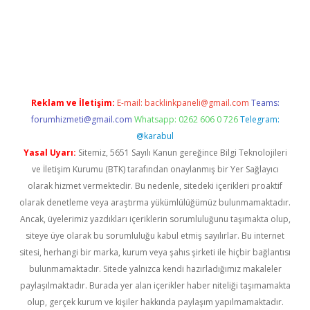
exper.xyz
elexbet en iyi bahis sitesi
Reklam ve İletişim:
E-mail:
backlinkpaneli@gmail.com
Teams:
forumhizmeti@gmail.com
Whatsapp: 0262 606 0 726
Telegram:
@karabul
Yasal Uyarı:
Sitemiz, 5651 Sayılı Kanun gereğince Bilgi Teknolojileri
ve İletişim Kurumu (BTK) tarafından onaylanmış bir Yer Sağlayıcı
olarak hizmet vermektedir. Bu nedenle, sitedeki içerikleri proaktif
olarak denetleme veya araştırma yükümlülüğümüz bulunmamaktadır.
Ancak, üyelerimiz yazdıkları içeriklerin sorumluluğunu taşımakta olup,
siteye üye olarak bu sorumluluğu kabul etmiş sayılırlar. Bu internet
sitesi, herhangi bir marka, kurum veya şahıs şirketi ile hiçbir bağlantısı
bulunmamaktadır. Sitede yalnızca kendi hazırladığımız makaleler
paylaşılmaktadır. Burada yer alan içerikler haber niteliği taşımamakta
olup, gerçek kurum ve kişiler hakkında paylaşım yapılmamaktadır.