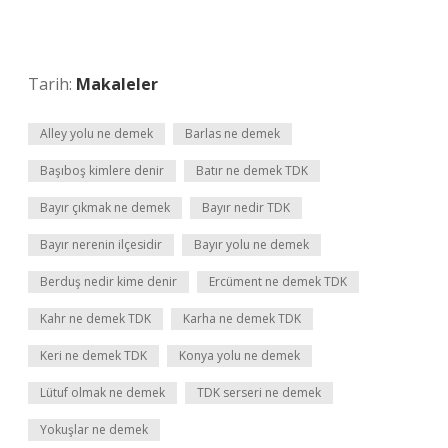
Tarih:
Makaleler
Alley yolu ne demek
Barlas ne demek
Başıboş kimlere denir
Batır ne demek TDK
Bayır çıkmak ne demek
Bayır nedir TDK
Bayır nerenin ilçesidir
Bayır yolu ne demek
Berduş nedir kime denir
Ercüment ne demek TDK
Kahr ne demek TDK
Karha ne demek TDK
Keri ne demek TDK
Konya yolu ne demek
Lütuf olmak ne demek
TDK serseri ne demek
Yokuşlar ne demek