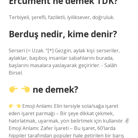
Ercüment ne demek TDK?
Terbiyeli, şerefli, faziletli, iyiliksever, doğruluk.
Berduş nedir, kime denir?
Serseri (< Uzak. "[*] Gezgin, aylak kişi: serseriler,
aylaklar, başıboş insanlar sabahlarını burada,
başlarını masalara yaslayarak geçirirler. - Salâh
Birsel.
ne demek?
Emoji Anlamı: Elin tersiyle sola/sağa işaret
eden işaret parmağı – Bir şeye dikkat çekmek,
hatırlatmak, uyarmak, yön belirtmek için kullanılır. ✌
Emoji Anlamı: Zafer İşareti – Bu işaret, 60’larda
hippiler tarafından popüler hale getirilen bir barış