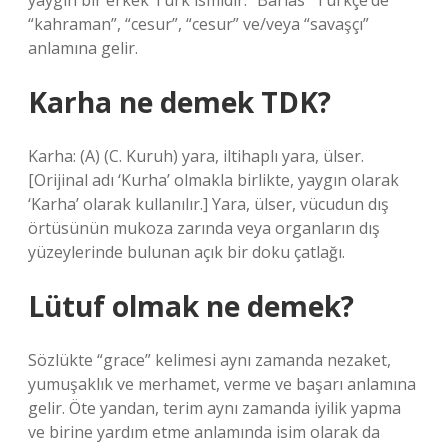
yaygın bir erkek Türk ismidir. “Barlas” Türkçe’de
“kahraman”, “cesur”, “cesur” ve/veya “savaşçı”
anlamına gelir.
Karha ne demek TDK?
Karha: (A) (C. Kuruh) yara, iltihaplı yara, ülser.
[Orijinal adı ‘Kurha’ olmakla birlikte, yaygın olarak
‘Karha’ olarak kullanılır.] Yara, ülser, vücudun dış
örtüsünün mukoza zarında veya organların dış
yüzeylerinde bulunan açık bir doku çatlağı.
Lütuf olmak ne demek?
Sözlükte “grace” kelimesi aynı zamanda nezaket,
yumuşaklık ve merhamet, verme ve başarı anlamına
gelir. Öte yandan, terim aynı zamanda iyilik yapma
ve birine yardım etme anlamında isim olarak da