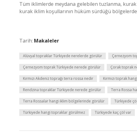
Tüm iklimlerde meydana gelebilen tuzlanma, kurak k
kurak iklim koşullarının hüküm sürdüğü bölgelerde 
Tarih:
Makaleler
Alüvyal topraklar Türkiyede nerelerde görülür
Çernezyom top
Çernezyom toprak Türkiyede nerede görülür
Çorak toprak n
Kırmızı Akdeniz toprağı terra rossa nedir
Kırmızı toprak hang
Rendzina topraklar Türkiyede nerede görülür
Terra Rossa ha
Terra Rossalar hangi iklim bölgelerinde görülür
Türkiyede çöl
Türkiyede hangi topraklar görülmez
Türkiyede kaç çöl var