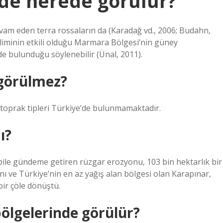
’de nerede görülür?
m eden terra rossaların da (Karadağ vd., 2006; Budahn,
liminin etkili olduğu Marmara Bölgesi’nin güney
e bulunduğu söylenebilir (Ünal, 2011).
 görülmez?
n toprak tipleri Türkiye’de bulunmamaktadır.
ı?
ı bile gündeme getiren rüzgar erozyonu, 103 bin hektarlık bir
anı ve Türkiye’nin en az yağış alan bölgesi olan Karapınar,
bir çöle dönüştü.
bölgelerinde görülür?