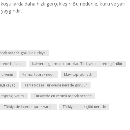
oşullarda daha hızlı gerçekleşir. Bu nedenle, kuru ve yarı
yaygındır.
rak nerede görülür Türkiye
erede bulunur
Kahverengi orman toprakları Türkiyede nerede görülür
i ülkenin
Kırmızı toprak nedir
Mavi toprak nedir
ngi kayaç
Terra Rossa Türkiyede nerede görülür
 toprağı var mı
Türkiyede en verimli toprak nerede
Türkiyede laterit toprak var mı
Türkiyenin tek çölü nerede