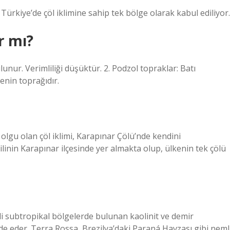
Türkiye’de çöl iklimine sahip tek bölge olarak kabul ediliyor.
r mı?
lunur. Verimliliği düşüktür. 2. Podzol topraklar: Batı
nin toprağıdır.
 olgu olan çöl iklimi, Karapınar Çölü’nde kendini
linin Karapınar ilçesinde yer almakta olup, ülkenin tek çölü
i subtropikal bölgelerde bulunan kaolinit ve demir
de eder. Terra Rossa, Brezilya’daki Paraná Havzası gibi neml