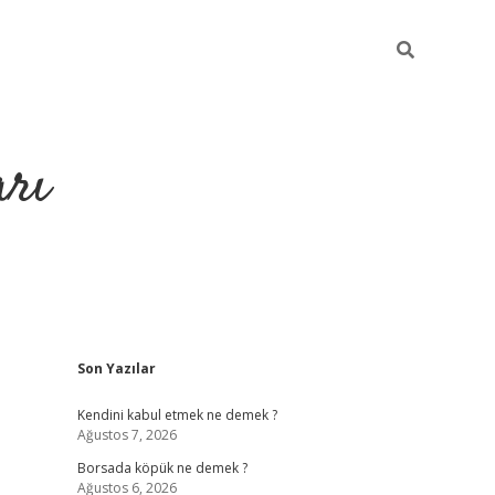
arı
Sidebar
Son Yazılar
iltonbet giriş
ilbet giriş yap
ilbet.online
piabella giriş
betexper.
Kendini kabul etmek ne demek ?
Ağustos 7, 2026
Borsada köpük ne demek ?
Ağustos 6, 2026