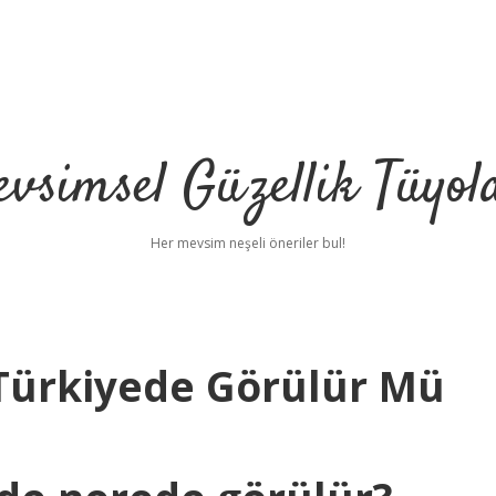
vsimsel Güzellik Tüyol
Her mevsim neşeli öneriler bul!
Türkiyede Görülür Mü
betci
h