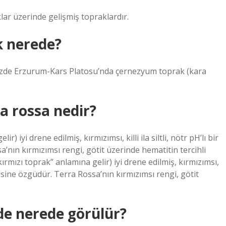
lar üzerinde gelişmiş topraklardır.
k nerede?
emizde Erzurum-Kars Platosu’nda çernezyum toprak (kara
a rossa nedir?
) iyi drene edilmiş, kırmızımsı, killi ila siltli, nötr pH’lı bir
’nın kırmızımsı rengi, götit üzerinde hematitin tercihli
mızı toprak” anlamına gelir) iyi drene edilmiş, kırmızımsı,
ölgesine özgüdür. Terra Rossa’nın kırmızımsı rengi, götit
e nerede görülür?