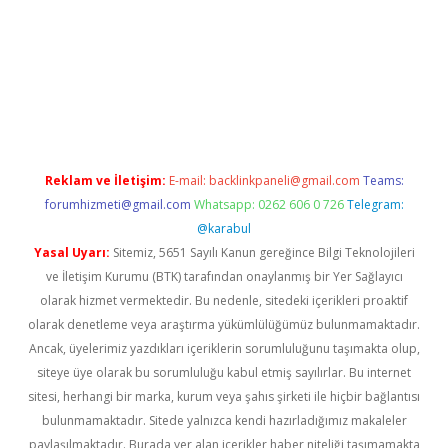
exper.xyz
elexbet en iyi bahis sitesi
Reklam ve İletişim:
E-mail:
backlinkpaneli@gmail.com
Teams:
forumhizmeti@gmail.com
Whatsapp: 0262 606 0 726
Telegram:
@karabul
Yasal Uyarı:
Sitemiz, 5651 Sayılı Kanun gereğince Bilgi Teknolojileri
ve İletişim Kurumu (BTK) tarafından onaylanmış bir Yer Sağlayıcı
olarak hizmet vermektedir. Bu nedenle, sitedeki içerikleri proaktif
olarak denetleme veya araştırma yükümlülüğümüz bulunmamaktadır.
Ancak, üyelerimiz yazdıkları içeriklerin sorumluluğunu taşımakta olup,
siteye üye olarak bu sorumluluğu kabul etmiş sayılırlar. Bu internet
sitesi, herhangi bir marka, kurum veya şahıs şirketi ile hiçbir bağlantısı
bulunmamaktadır. Sitede yalnızca kendi hazırladığımız makaleler
paylaşılmaktadır. Burada yer alan içerikler haber niteliği taşımamakta