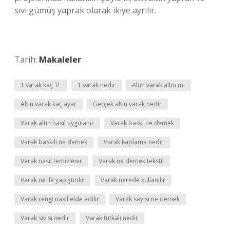
sıvı gümüş yaprak olarak ikiye ayrılır.
Tarih:
Makaleler
1 varak kaç TL
1 varak nedir
Altın varak altın mı
Altın varak kaç ayar
Gerçek altın varak nedir
Varak altın nasıl uygulanır
Varak baskı ne demek
Varak baskılı ne demek
Varak kaplama nedir
Varak nasıl temizlenir
Varak ne demek tekstil
Varak ne ile yapıştırılır
Varak nerede kullanılır
Varak rengi nasıl elde edilir
Varak sayısı ne demek
Varak sıvısı nedir
Varak tutkalı nedir