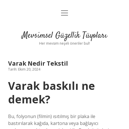
menüyü
Anasayfa
aç
Gizlilik Politikası
Mevsimsel Güzellik Tüyoları
Yasal Uyarı
Her mevsim neşeli öneriler bul!
Hakkımızda
Varak Nedir Tekstil
Tarih: Ekim 20, 2024
Varak baskılı ne
demek?
Bu, folyonun (filmin) ısıtılmış bir plaka ile
bastırılarak kağıda, kartona veya bağlayıcı