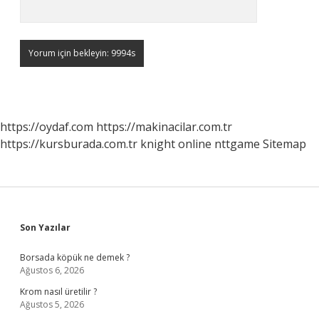
https://oydaf.com
https://makinacilar.com.tr
https://kursburada.com.tr
knight online
nttgame
Sitemap
Sidebar
Son Yazılar
Borsada köpük ne demek ?
Ağustos 6, 2026
Krom nasıl üretilir ?
Ağustos 5, 2026