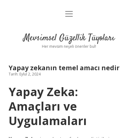
menüyü
Anasayfa
aç
Gizlilik Politikası
Mevsimsel Güzellik Tüyoları
Yasal Uyarı
Her mevsim neşeli öneriler bul!
Hakkımızda
Yapay zekanın temel amacı nedir
Tarih: Eylül 2, 2024
Yapay Zeka:
Amaçları ve
Uygulamaları