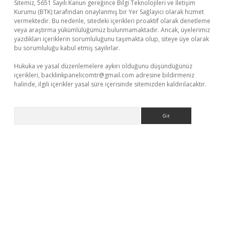
Sitemiz, 5651 Sayılı Kanun gereğince Bilgi Teknolojileri ve İletişim
Kurumu (BTK) tarafından onaylanmış bir Yer Sağlayıcı olarak hizmet
vermektedir. Bu nedenle, sitedeki içerikleri proaktif olarak denetleme
veya araştırma yükümlülüğümüz bulunmamaktadır. Ancak, üyelerimiz
yazdıkları içeriklerin sorumluluğunu taşımakta olup, siteye üye olarak
bu sorumluluğu kabul etmiş sayılırlar.
Hukuka ve yasal düzenlemelere aykırı olduğunu düşündüğünüz
içerikleri,
backlinkpanelicomtr@gmail.com
adresine bildirmeniz
halinde, ilgili içerikler yasal süre içerisinde sitemizden kaldırılacaktır.
Arama
etexper.xyz
elexbet en iyi bahis sitesi