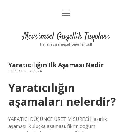
menüyü
Anasayfa
aç
Gizlilik Politikası
Mevsimsel Güzellik Tüyoları
Yasal Uyarı
Her mevsim neşeli öneriler bul!
Hakkımızda
Yaratıcılığın Ilk Aşaması Nedir
Tarih: Kasım 7, 2024
Yaratıcılığın
aşamaları nelerdir?
YARATICI DÜŞÜNCE ÜRETİM SÜRECİ Hazırlık
aşaması, kuluçka aşaması, fikrin doğum