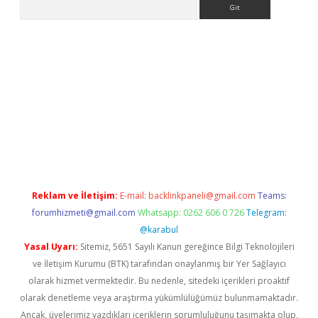
Arama
 giriş
betexper.xyz
elexbet en iyi bahis sitesi
Reklam ve İletişim:
E-mail:
backlinkpaneli@gmail.com
Teams:
forumhizmeti@gmail.com
Whatsapp: 0262 606 0 726
Telegram:
@karabul
Yasal Uyarı:
Sitemiz, 5651 Sayılı Kanun gereğince Bilgi Teknolojileri
ve İletişim Kurumu (BTK) tarafından onaylanmış bir Yer Sağlayıcı
olarak hizmet vermektedir. Bu nedenle, sitedeki içerikleri proaktif
olarak denetleme veya araştırma yükümlülüğümüz bulunmamaktadır.
Ancak, üyelerimiz yazdıkları içeriklerin sorumluluğunu taşımakta olup,