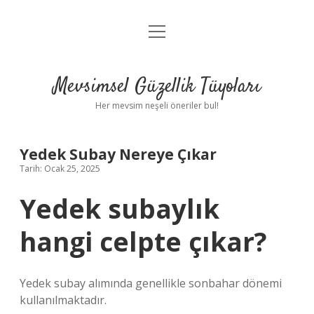
menüyü
Anasayfa
aç
Gizlilik Politikası
Mevsimsel Güzellik Tüyoları
Yasal Uyarı
Her mevsim neşeli öneriler bul!
Hakkımızda
Yedek Subay Nereye Çıkar
Tarih: Ocak 25, 2025
Yedek subaylık
hangi celpte çıkar?
Yedek subay alımında genellikle sonbahar dönemi
kullanılmaktadır.