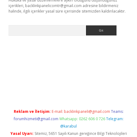
Hukuka ve yasal düzenlemelere aykırı olduğunu düşündüğünüz
içerikleri,
backlinkpanelicomtr@gmail.com
adresine bildirmeniz
halinde, ilgili içerikler yasal süre içerisinde sitemizden kaldırılacaktır.
Arama
per.xyz
elexbet en iyi bahis sitesi
Reklam ve İletişim:
E-mail:
backlinkpaneli@gmail.com
Teams:
forumhizmeti@gmail.com
Whatsapp: 0262 606 0 726
Telegram:
@karabul
Yasal Uyarı:
Sitemiz, 5651 Sayılı Kanun gereğince Bilgi Teknolojileri