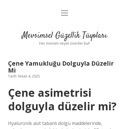
menüyü
Anasayfa
aç
Gizlilik Politikası
Mevsimsel Güzellik Tüyoları
Yasal Uyarı
Her mevsim neşeli öneriler bul!
Hakkımızda
Çene Yamukluğu Dolguyla Düzelir
Mi
Tarih: Nisan 4, 2025
Çene asimetrisi
dolguyla düzelir mi?
Hyaluronik asit tabanlı dolgu maddelerinde,