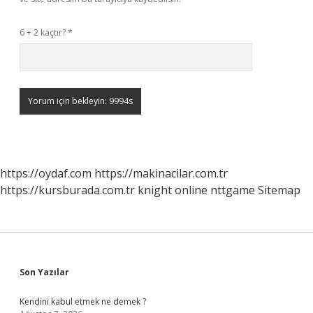
6 + 2 kaçtır?
*
https://oydaf.com
https://makinacilar.com.tr
https://kursburada.com.tr
knight online
nttgame
Sitemap
Sidebar
Son Yazılar
Kendini kabul etmek ne demek ?