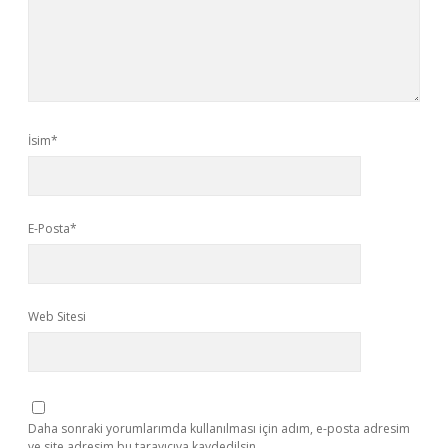
İsim*
E-Posta*
Web Sitesi
Daha sonraki yorumlarımda kullanılması için adım, e-posta adresim
ve site adresim bu tarayıcıya kaydedilsin.