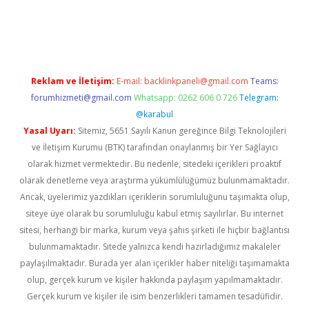
ş
betexper.xyz
elexbet en iyi bahis sitesi
Reklam ve İletişim:
E-mail:
backlinkpaneli@gmail.com
Teams:
forumhizmeti@gmail.com
Whatsapp: 0262 606 0 726
Telegram:
@karabul
Yasal Uyarı:
Sitemiz, 5651 Sayılı Kanun gereğince Bilgi Teknolojileri
ve İletişim Kurumu (BTK) tarafından onaylanmış bir Yer Sağlayıcı
olarak hizmet vermektedir. Bu nedenle, sitedeki içerikleri proaktif
olarak denetleme veya araştırma yükümlülüğümüz bulunmamaktadır.
Ancak, üyelerimiz yazdıkları içeriklerin sorumluluğunu taşımakta olup,
siteye üye olarak bu sorumluluğu kabul etmiş sayılırlar. Bu internet
sitesi, herhangi bir marka, kurum veya şahıs şirketi ile hiçbir bağlantısı
bulunmamaktadır. Sitede yalnızca kendi hazırladığımız makaleler
paylaşılmaktadır. Burada yer alan içerikler haber niteliği taşımamakta
olup, gerçek kurum ve kişiler hakkında paylaşım yapılmamaktadır.
Gerçek kurum ve kişiler ile isim benzerlikleri tamamen tesadüfidir.