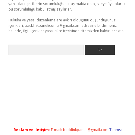
yazdıkları içeriklerin sorumluluğunu taşımakta olup, siteye üye olarak
bu sorumluluğu kabul etmiş sayılırlar.
Hukuka ve yasal düzenlemelere aykırı olduğunu düşündüğünüz
içerikleri,
backlinkpanelicomtr@gmail.com
adresine bildirmeniz
halinde, ilgili içerikler yasal süre içerisinde sitemizden kaldırılacaktır.
Arama
etexper.xyz
elexbet en iyi bahis sitesi
Reklam ve İletişim:
E-mail:
backlinkpaneli@gmail.com
Teams: