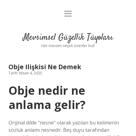
menüyü
Anasayfa
aç
Gizlilik Politikası
Mevsimsel Güzellik Tüyoları
Yasal Uyarı
Her mevsim neşeli öneriler bul!
Hakkımızda
Obje Ilişkisi Ne Demek
Tarih: Nisan 4, 2025
Obje nedir ne
anlama gelir?
Orijinal dilde “nesne” olarak yazılan bu kelimenin
sözlük anlamı nesnedir. Beş duyu tarafından