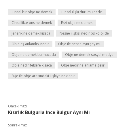
Cinsel bir obje ne demek
Cinsel ilişki durumu nedir
Cinsellikte ons ne demek
Eski obje ne demek
Jenerik ne demek kısaca
Nesne ilişkisi nedir psikolojide
Obje eş anlamlısı nedir
Obje ile nesne aynı şey mi
Obje ne demek bulmacada
Obje ne demek sosyal medya
Obje nedir felsefe kısaca
Obje nedir ne anlama gelir
Suje ile obje arasındaki ilişkiye ne denir
Önceki Yazı
Kısırlık Bulgurla Ince Bulgur Aynı Mı
Sonraki Yazı