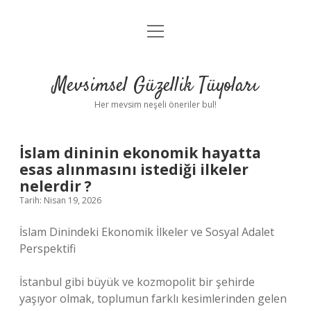
menüyü
Anasayfa
aç
Gizlilik Politikası
Mevsimsel Güzellik Tüyoları
Yasal Uyarı
Her mevsim neşeli öneriler bul!
Hakkımızda
İslam dininin ekonomik hayatta
esas alınmasını istediği ilkeler
nelerdir ?
Tarih: Nisan 19, 2026
İslam Dinindeki Ekonomik İlkeler ve Sosyal Adalet
Perspektifi
İstanbul gibi büyük ve kozmopolit bir şehirde
yaşıyor olmak, toplumun farklı kesimlerinden gelen