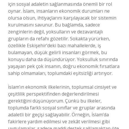
için sosyal adaletin sağlanmasında önemli bir rol
oynar. İslam, insanların ekonomik durumları ne
olursa olsun, ihtiyaçlarını karşılayacak bir sistemin
kurulmasını savunur. Bu bağlamda, sadece
zenginlerin değil, yoksulların ve dezavantajlı
grupların da refahı gözetilir. Sokakta yürürken,
özellikle Eskişehir’deki bazı mahallelerde, iş
bulamayan, düşük gelirli insanları görmek, bu
konuyu daha da düşündürüyor. Yoksulluk sınırında
yaşayan pek çok insanın, doğru ekonomik fırsatlara
sahip olmamaları, toplumdaki eşitsizliği artırıyor.
İslam’ın ekonomik ilkelerinin, toplumsal cinsiyet ve
çeşitlilik perspektifinden değerlendirilmesi
gerektiğini düşünüyorum. Çünkü bu ilkeler,
toplumda farklı sosyal sınıflar ve gruplar arasında
adaletli bir geçişi sağlayabilir. Örneğin, İslam’da
fakirlere yardım edilmesi ve zekât verilmesi gibi
uygulamalar, sadece maddi destek sağlamaktan öte,