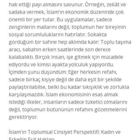
hak ettiği payı almasını savunur. Örneğin, zekât ve
sadaka vermek, İslam’ın ekonomik düzeninde çok
önemli bir yer tutar. Bu uygulamalar, sadece
zenginlerin mallarını değil, toplumun her bireyinin
sosyal sorumluluklarını hatırlatır. Sokakta
gördüğüm bir sahne hep aklımda kalır: Toplu taşıma
aracı, sabahın erken saatlerinde son derece
kalabalıktı. Birçok insan, işe gitmek için mücadele
ediyordu ve kimisi ayakta yolculuk yapıyordu.
İçimden şunu düşündüm: Eğer herkesin refahı,
sadece birkaç kişiye değil de daha eşit bir şekilde
paylaştırılabilse, belki bu kadar sıkışıklık ve zorlukla
karşılaşmazdık. İslam ekonomisinin esas almak
istediği ilkeler, insanların sadece tüketici olmalarını
değil, toplumun bütününün refahını gözetmelerini
gerektiriyor.
İslam’ın Toplumsal Cinsiyet Perspektifi: Kadın ve
Erkeğin Eşit Hakları